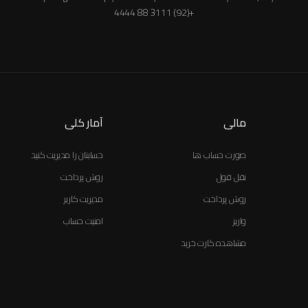
+(92) 3111 88 4444
مالی
آمار کلی
صورت حساب ها
حسابتان را مدیریت کنید
نقل قول
روش پرداخت
روش پرداخت
مدیریت کاربر
واریز
امنیت حساب
مشاهده کارت خرید