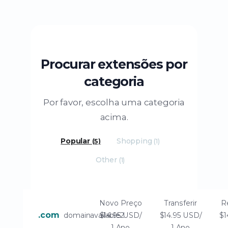
Procurar extensões por
categoria
Por favor, escolha uma categoria
acima.
Popular
Shopping
(5)
(1)
Other
(1)
Novo Preço
Transferir
R
.com
domainavailable2
$14.95 USD/
$14.95 USD/
$1
1 Ano
1 Ano