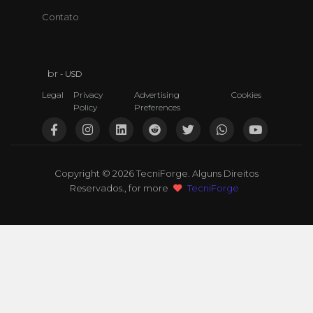
Contato
br
- USD
Legal
Privacy
Advertising
Cookies
Policy
Preferences
Copyright © 2026 TecniForge. Alguns Direitos
Reservados., for more
TecniForge